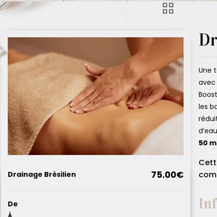
Dr
Une t
avec 
Boost
les b
rédui
d’eau
50 m
Cett
75.00€
comp
Drainage Brésilien
In
De
À