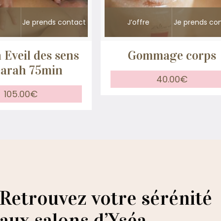
Je prends contact
J’offre
Je prends co
 Eveil des sens
Gommage corps
earah 75min
40.00
€
105.00
€
Retrouvez votre sérénité
aux salons d’Yséa