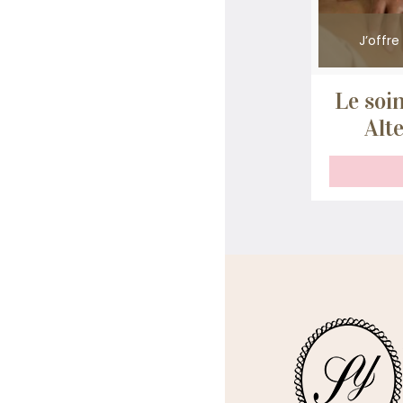
J’offre
Le soin
Alt