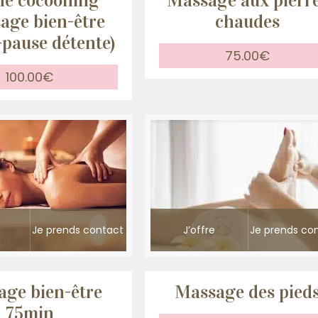
hé cocooning
Massage aux pierr
age bien-être
chaudes
pause détente)
75.00
€
100.00
€
Je prends contact
J’offre
Je prends co
ge bien-être
Massage des pied
75min