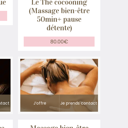
ue
Le Thé cocooning
(Massage bien-être
50min+ pause
détente)
80.00
€
ntact
J’offre
Je prends contact