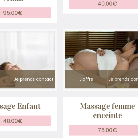
40.00
€
95.00
€
Je prends contact
J’offre
Je prends co
sage Enfant
Massage femme
enceinte
40.00
€
75.00
€