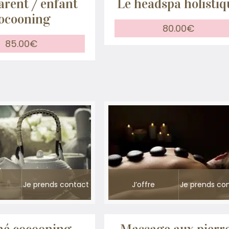
arent / enfant
Le headspa holistiq
ocooning
80.00
€
85.00
€
Je prends contact
J’offre
Je prends co