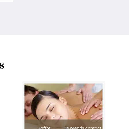
s
J’offre
Je prends contact