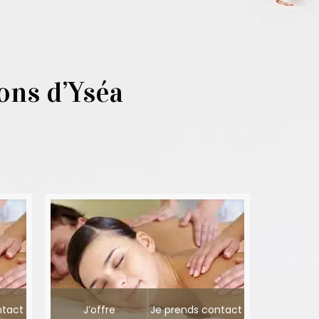
ons d’Yséa
ntact
J’offre
Je prends contact