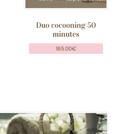
Duo cocooning 50
minutes
165.00
€