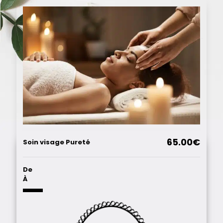
65.00€
Soin visage Pureté
De
À