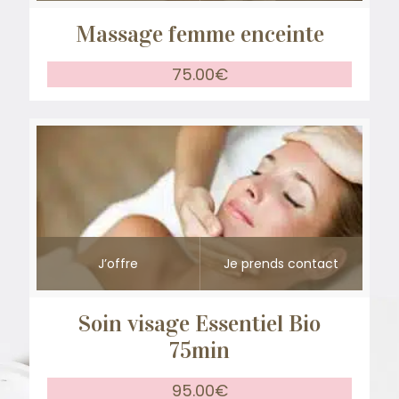
Massage femme enceinte
75.00
€
J’offre
Je prends contact
Soin visage Essentiel Bio
75min
95.00
€